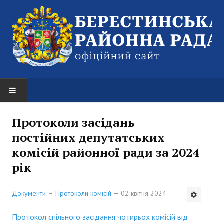
НОВИНИ
Протоколи засідань
постійних депутатських
Оголошення
комісій районної ради за 2024
РАЙОННА РАДА
рік
Структура районної ради
Документи
Протоколи комісій
02 квітня 2024
Керівництво
Протокол спільного засідання чотирьох комісій від