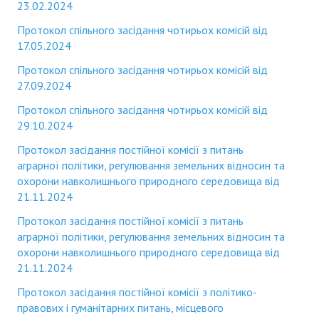
Депутати районної ради
23.02.2024
Протокол спільного засідання чотирьох комісій від
Депутати районної ради
17.05.2024
Постійні комісії районної ради
Протокол спільного засідання чотирьох комісій від
27.09.2024
Депутатські фракції
Протокол спільного засідання чотирьох комісій від
Депутати попередніх скликань
29.10.2024
Виконавчий апарат районної ради
Протокол засідання постійної комісії з питань
аграрної політики, регулювання земельних відносин та
Структура виконавчого апарату районної ради
охорони навколишнього природного середовища від
21.11.2024
Відділи
Протокол засідання постійної комісії з питань
Загальний відділ
аграрної політики, регулювання земельних відносин та
охорони навколишнього природного середовища від
Сектор бухгалтерського обліку та розвитку місцевого самовряд
21.11.2024
Регламент районної ради
Протокол засідання постійної комісії з політико-
правових і гуманітарних питань, місцевого
Повноваження та функції