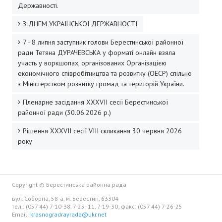
Державності.
Програми
З ДНЕМ УКРАЇНСЬКОЇ ДЕРЖАВНОСТІ
Довідкова інформація
7 - 8 липня заступник голови Берестинської районної
ДІЯЛЬНІСТЬ
ради Тетяна ДУРАЧЕВСЬКА у форматі онлайн взяла
участь у воркшопах, організованих Організацією
Відео пленарних засідань та постійних комісій
економічного співробітництва та розвитку (ОЕСР) спільно
з Міністерством розвитку громад та територій України.
План діяльності
Пленарне засідання XXХVІI сесії Берестинської
Регуляторна діяльність
районної ради (30.06.2026 р.)
Рішення XXХVІІ сесії VIII скликання 30 червня 2026
Оприлюднення проектів
року
Відстеження результативності
Інше
Copyright © Берестинська районна рада
НАШ РАЙОН
вул. Соборна, 58-а, м. Берестин, 63304
тел.: (057 44) 7-10-38, 7-25- 11, 7-19-30; факс: (057 44) 7-26-25
Email:
krasnogradrayrada@ukr.net
Символіка району