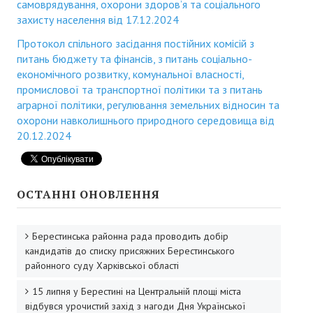
самоврядування, охорони здоров’я та соціального
захисту населення від 17.12.2024
Президія райради
Протокол спільного засідання постійних комісій з
Звернення громадян
питань бюджету та фінансів, з питань соціально-
економічного розвитку, комунальної власності,
Порядок проведення особистого прийому громадян посадовим
промислової та транспортної політики та з питань
аграрної політики, регулювання земельних відносин та
Графік прийому громадян
охорони навколишнього природного середовища від
20.12.2024
Робота зі зверненнями громадян
ДОКУМЕНТИ
ОСТАННІ ОНОВЛЕННЯ
Рішення сесій райради
Нормативно-правові документи районної ради
Берестинська районна рада проводить добір
кандидатів до списку присяжних Берестинського
Протоколи комісій
районного суду Харківської області
15 липня у Берестині на Центральній площі міста
Проекти рішень
відбувся урочистий захід з нагоди Дня Української