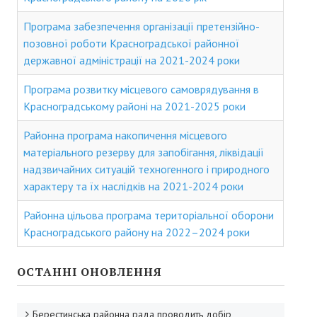
Депутати районної ради
Програма забезпечення організації претензійно-
Депутати районної ради
позовної роботи Красноградської районної
Постійні комісії районної ради
державної адміністрації на 2021-2024 роки
Депутатські фракції
Програма розвитку місцевого самоврядування в
Красноградському районі на 2021-2025 роки
Депутати попередніх скликань
Районна програма накопичення місцевого
Виконавчий апарат районної ради
матеріального резерву для запобігання, ліквідації
надзвичайних ситуацій техногенного і природного
Структура виконавчого апарату районної ради
характеру та їх наслідків на 2021-2024 роки
Відділи
Районна цільова програма територіальної оборони
Загальний відділ
Красноградського району на 2022–2024 роки
Сектор бухгалтерського обліку та розвитку місцевого самовряд
ОСТАННІ ОНОВЛЕННЯ
Регламент районної ради
Берестинська районна рада проводить добір
Повноваження та функції