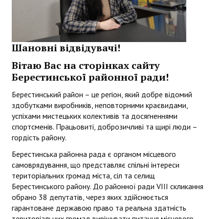
Депутати районної ради
Депутати районної ради
Постійні комісії районної ради
Шановні відвідувачі!
Депутатські фракції
Вітаю Вас на сторінках сайту
Берестинської районної ради!
Депутати попередніх скликань
Берестинський район – це регіон, який добре відомий
Виконавчий апарат районної ради
здобутками виробників, неповторними краєвидами,
успіхами мистецьких колективів та досягненнями
Структура виконавчого апарату районної ради
спортсменів. Працьовиті, доброзичливі та щирі люди –
гордість району.
Відділи
Берестинська районна рада є органом місцевого
Загальний відділ
самоврядування, що представляє спільні інтереси
територіальних громад міста, сіл та селищ
Сектор бухгалтерського обліку та розвитку місцевого самовряд
Берестинського району. До районної ради VIII скликання
обрано 38 депутатів, через яких здійснюється
Регламент районної ради
гарантоване державою право та реальна здатність
територіальних громад вирішувати питання місцевого
Повноваження та функції