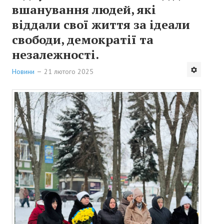
Програми
вшанування людей, які
віддали свої життя за ідеали
Довідкова інформація
свободи, демократії та
ДІЯЛЬНІСТЬ
незалежності.
Новини
21 лютого 2025
Відео пленарних засідань та постійних комісій
План діяльності
Регуляторна діяльність
Оприлюднення проектів
Відстеження результативності
Інше
НАШ РАЙОН
Символіка району