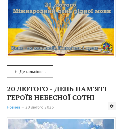
ПУБЛІЧНА ІНФОРМАЦІЯ
Оприлюднена публічна інформація
Повідомлення
Подати петицію
Запити на інформацію
Детальніше...
Як подати запит на інформацію
Зразок запиту на інформацію
20 ЛЮТОГО - ДЕНЬ ПАМ'ЯТІ
ГЕРОЇВ НЕБЕСНОЇ СОТНІ
КОНТАКТИ
Новини
20 лютого 2025