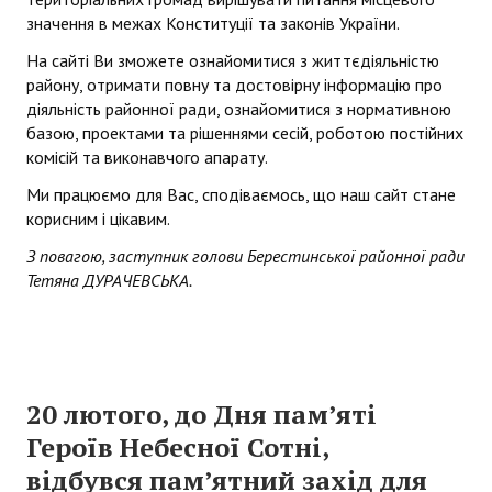
значення в межах Конституції та законів України.
Президія райради
На сайті Ви зможете ознайомитися з життєдіяльністю
району, отримати повну та достовірну інформацію про
Звернення громадян
діяльність районної ради, ознайомитися з нормативною
базою, проектами та рішеннями сесій, роботою постійних
Порядок проведення особистого прийому громадян посадовим
комісій та виконавчого апарату.
Графік прийому громадян
Ми працюємо для Вас, сподіваємось, що наш сайт стане
корисним і цікавим.
Робота зі зверненнями громадян
З повагою, заступник голови Берестинської районної ради
ДОКУМЕНТИ
Тетяна ДУРАЧЕВСЬКА.
Рішення сесій райради
Нормативно-правові документи районної ради
20 лютого, до Дня пам’яті
Протоколи комісій
Героїв Небесної Сотні,
Проекти рішень
відбувся пам’ятний захід для