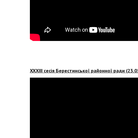
XXХІІІ сесія Берестинської районної ради (23.0