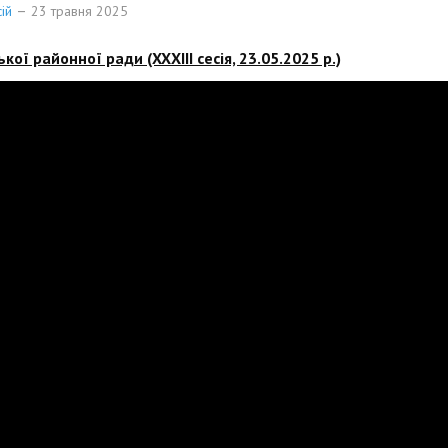
ій
23 травня 2025
ої районної ради (XXХІІІ сесія, 23.05.2025 р.)