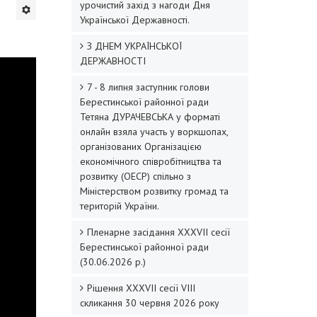
урочистий захід з нагоди Дня
Української Державності.
З ДНЕМ УКРАЇНСЬКОЇ
ДЕРЖАВНОСТІ
7 - 8 липня заступник голови
Берестинської районної ради
Тетяна ДУРАЧЕВСЬКА у форматі
онлайн взяла участь у воркшопах,
організованих Організацією
економічного співробітництва та
розвитку (ОЕСР) спільно з
Міністерством розвитку громад та
територій України.
Пленарне засідання XXХVІI сесії
Берестинської районної ради
(30.06.2026 р.)
Рішення XXХVІІ сесії VIII
скликання 30 червня 2026 року