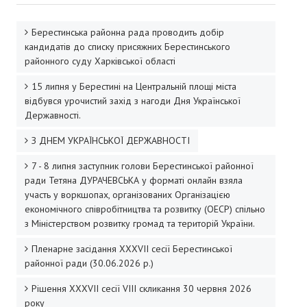
Президія райради
Берестинська районна рада проводить добір
кандидатів до списку присяжних Берестинського
Звернення громадян
районного суду Харківської області
Порядок проведення особистого прийому громадян посадовим
15 липня у Берестині на Центральній площі міста
відбувся урочистий захід з нагоди Дня Української
Графік прийому громадян
Державності.
Робота зі зверненнями громадян
З ДНЕМ УКРАЇНСЬКОЇ ДЕРЖАВНОСТІ
7 - 8 липня заступник голови Берестинської районної
ДОКУМЕНТИ
ради Тетяна ДУРАЧЕВСЬКА у форматі онлайн взяла
участь у воркшопах, організованих Організацією
Рішення сесій райради
економічного співробітництва та розвитку (ОЕСР) спільно
з Міністерством розвитку громад та територій України.
Нормативно-правові документи районної ради
Пленарне засідання XXХVІI сесії Берестинської
Протоколи комісій
районної ради (30.06.2026 р.)
Проекти рішень
Рішення XXХVІІ сесії VIII скликання 30 червня 2026
року