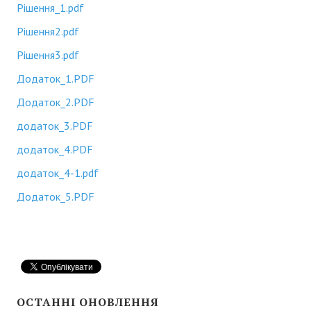
Депутати районної ради
Рішення_1.pdf
Депутати районної ради
Рішення2.pdf
Рішення3.pdf
Постійні комісії районної ради
Додаток_1.PDF
Депутатські фракції
Додаток_2.PDF
Депутати попередніх скликань
додаток_3.PDF
Виконавчий апарат районної ради
додаток_4.PDF
Структура виконавчого апарату районної ради
додаток_4-1.pdf
Додаток_5.PDF
Відділи
Загальний відділ
Сектор бухгалтерського обліку та розвитку місцевого самовряд
Регламент районної ради
ОСТАННІ ОНОВЛЕННЯ
Повноваження та функції