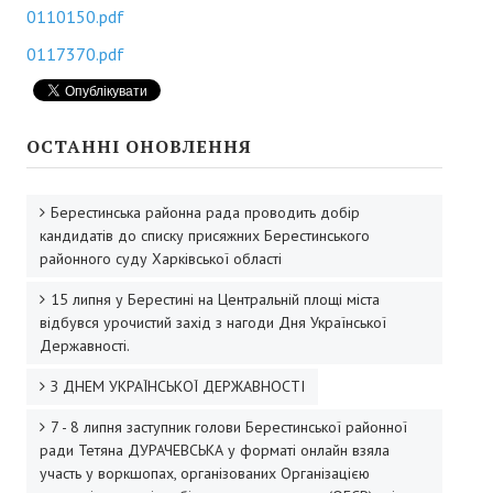
Депутати районної ради
0110150.pdf
Депутати районної ради
0117370.pdf
Постійні комісії районної ради
Депутатські фракції
ОСТАННІ ОНОВЛЕННЯ
Депутати попередніх скликань
Берестинська районна рада проводить добір
Виконавчий апарат районної ради
кандидатів до списку присяжних Берестинського
районного суду Харківської області
Структура виконавчого апарату районної ради
15 липня у Берестині на Центральній площі міста
Відділи
відбувся урочистий захід з нагоди Дня Української
Державності.
Загальний відділ
З ДНЕМ УКРАЇНСЬКОЇ ДЕРЖАВНОСТІ
Сектор бухгалтерського обліку та розвитку місцевого самовряд
7 - 8 липня заступник голови Берестинської районної
Регламент районної ради
ради Тетяна ДУРАЧЕВСЬКА у форматі онлайн взяла
участь у воркшопах, організованих Організацією
Повноваження та функції