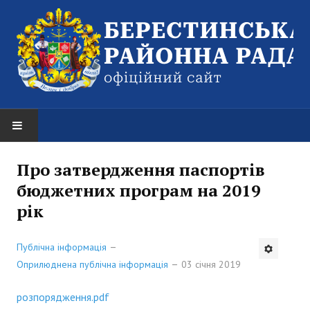
НОВИНИ
Про затвердження паспортів
бюджетних програм на 2019
Оголошення
рік
РАЙОННА РАДА
Публічна інформація
Структура районної ради
Оприлюднена публічна інформація
03 січня 2019
Керівництво
розпорядження.pdf