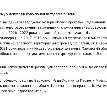
му у депутатів було понад шістдесят питань.
о засідання затверджено чотири обласні програми: підвищення
ті, енергозбереження та зменшення споживання енергоресурсів 
сті на 2016–2022 роки; соціальної підтримки учасників
ї операції на 2017-2018 роки; сприяння ефективності використ
спільної власності територіальних громад сіл, селищ, міст Харк
2021 роки; розвитку місцевого самоврядування в Харківській обл
області запроваджуватиметься конкурс журналістських робіт «Іс
тиви. Також депутати розглянули запропоновані зміни до обласн
 рік.
ої обласної ради до Верховної Ради України та Кабінету Міністр
сті за незаконні порубки лісів і незаконні операції з лісомате
ного законодавства України.