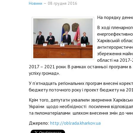
Новини
08 грудня 2016
На порядку денно
В ході пленарног
енергоефективнос
Харківській обла
антитерористично
збереження майна 
області на 2017-
2017 – 2021 роки. В рамках останньої програми в 
успіху громад».
У п‘ятнадцять регіональних програм внесені корек
бюджету поточного року і проект бюджету на 2017
Крім того, депутати ухвалили звернення Харківськ
України щодо необхідності посилення відповідально
та пиломатеріалами шляхом внесення змін до чин
Джерело:
http://oblrada.kharkov.ua