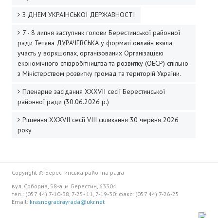
З ДНЕМ УКРАЇНСЬКОЇ ДЕРЖАВНОСТІ
Президія райради
7 - 8 липня заступник голови Берестинської районної
Звернення громадян
ради Тетяна ДУРАЧЕВСЬКА у форматі онлайн взяла
участь у воркшопах, організованих Організацією
Порядок проведення особистого прийому громадян посадовим
економічного співробітництва та розвитку (ОЕСР) спільно
з Міністерством розвитку громад та територій України.
Графік прийому громадян
Пленарне засідання XXХVІI сесії Берестинської
Робота зі зверненнями громадян
районної ради (30.06.2026 р.)
Рішення XXХVІІ сесії VIII скликання 30 червня 2026
ДОКУМЕНТИ
року
Рішення сесій райради
Нормативно-правові документи районної ради
Copyright © Берестинська районна рада
Протоколи комісій
вул. Соборна, 58-а, м. Берестин, 63304
тел.: (057 44) 7-10-38, 7-25- 11, 7-19-30; факс: (057 44) 7-26-25
Email:
krasnogradrayrada@ukr.net
Проекти рішень