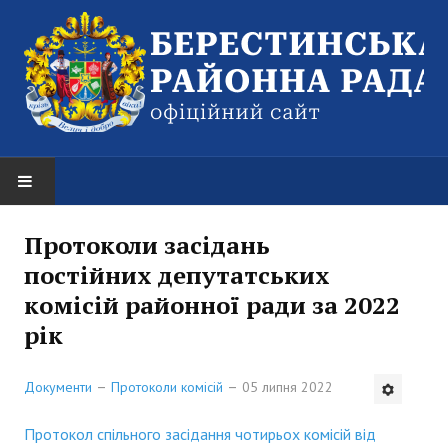
НОВИНИ
Протоколи засідань
постійних депутатських
Оголошення
комісій районної ради за 2022
РАЙОННА РАДА
рік
Структура районної ради
Документи
Протоколи комісій
05 липня 2022
Керівництво
Протокол спільного засідання чотирьох комісій від