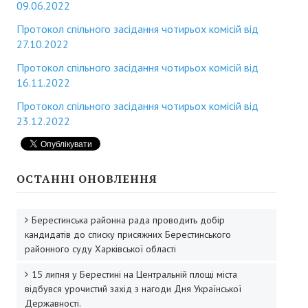
Депутати районної ради
09.06.2022
Протокол спільного засідання чотирьох комісій від
Депутати районної ради
27.10.2022
Постійні комісії районної ради
Протокол спільного засідання чотирьох комісій від
16.11.2022
Депутатські фракції
Протокол спільного засідання чотирьох комісій від
Депутати попередніх скликань
23.12.2022
Виконавчий апарат районної ради
Структура виконавчого апарату районної ради
ОСТАННІ ОНОВЛЕННЯ
Відділи
Берестинська районна рада проводить добір
Загальний відділ
кандидатів до списку присяжних Берестинського
районного суду Харківської області
Сектор бухгалтерського обліку та розвитку місцевого самовряд
15 липня у Берестині на Центральній площі міста
Регламент районної ради
відбувся урочистий захід з нагоди Дня Української
Державності.
Повноваження та функції